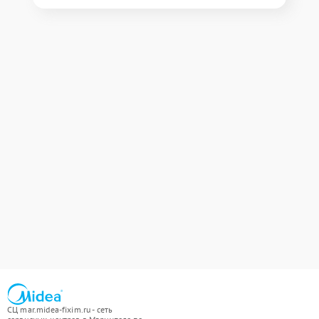
СЦ mar.midea-fixim.ru - сеть