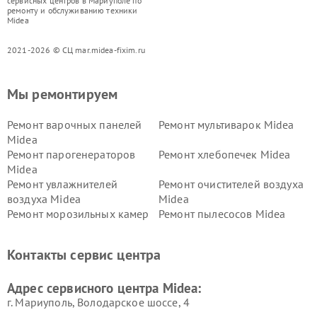
сервисных центров в Мариуполе по
ремонту и обслуживанию техники
Midea
2021-2026 © СЦ mar.midea-fixim.ru
Мы ремонтируем
Ремонт варочных панелей
Ремонт мультиварок Midea
Midea
Ремонт парогенераторов
Ремонт хлебопечек Midea
Midea
Ремонт увлажнителей
Ремонт очистителей воздуха
воздуха Midea
Midea
Ремонт морозильных камер
Ремонт пылесосов Midea
Midea
Ремонт вертикальных
Ремонт обогревателей Midea
Контакты сервис центра
пылесосов Midea
Ремонт вытяжек Midea
Ремонт водонагревателей
Адрес сервисного центра Midea:
Midea
г. Мариуполь, Володарское шоссе, 4