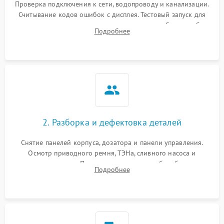
Проверка подключения к сети, водопроводу и канализации.
Считывание кодов ошибок с дисплея. Тестовый запуск для
выявления посторонних шумов, протечек или сбоев в работе
Подробнее
электронного модуля управления.
2. Разборка и дефектовка деталей
Снятие панелей корпуса, дозатора и панели управления.
Осмотр приводного ремня, ТЭНа, сливного насоса и
амортизаторов. Проверка подшипников барабана и
Подробнее
крестовины на износ, а манжеты люка на разрывы.