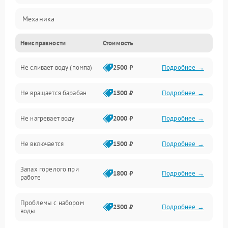
Механика
Неисправности
Стоимость
Электропитание
Не сливает воду (помпа)
2500 ₽
Подробнее →
Водоснабжение
Не вращается барабан
1500 ₽
Подробнее →
Слив
Не нагревает воду
2000 ₽
Подробнее →
Программное обеспечение
Не включается
1500 ₽
Подробнее →
Запах горелого при
1800 ₽
Подробнее →
работе
Проблемы с набором
2500 ₽
Подробнее →
воды