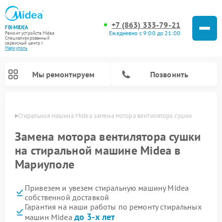
+7 (863) 333-79-21
FIX-MIDEA
Ежедневно с 9:00 до 21:00
Ремонт устройств Midea
Специализированный
cервисный центр г.
Мариуполь
Мы ремонтируем
Позвонить
уполе
Стиральная машина Midea замена мотора вентилятора сушки
Замена мотора вентилятора сушки
на стиральной машине Midea в
Мариуполе
Привезем и увезем стиральную машину Midea
собственной доставкой
Гарантия на наши работы по ремонту стиральных
Ремонт вертикальных пылесосов Midea
Ремонт варочных панелей Midea
Ремонт увлажнителей воздуха Midea
Ремонт морозильных камер Midea
Ремонт микроволновых печей Midea
Ремонт очистителей воздуха Midea
Ремонт водонагревателей Midea
Ремонт роботов-пылесосов Midea
Ремонт посудомоечных машин Midea
Ремонт сушильных машин Midea
до 3-х лет
машин Midea