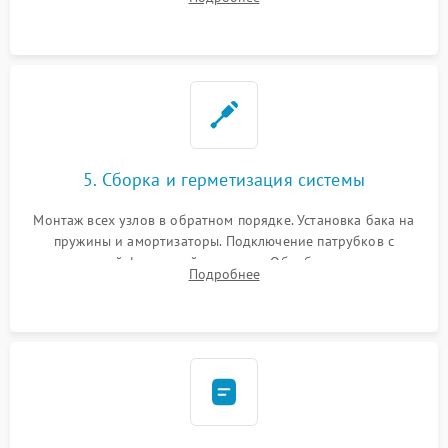
или поврежденной резиновой манжеты.
5. Сборка и герметизация системы
Монтаж всех узлов в обратном порядке. Установка бака на
пружины и амортизаторы. Подключение патрубков с
надежной фиксацией хомутами. Обработка стыков
Подробнее
герметиком для предотвращения возможных протечек воды.