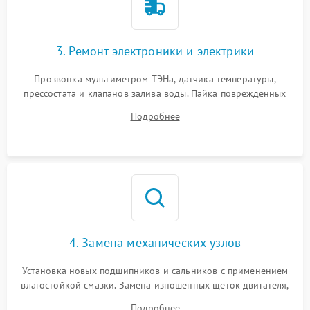
3. Ремонт электроники и электрики
Прозвонка мультиметром ТЭНа, датчика температуры,
прессостата и клапанов залива воды. Пайка поврежденных
дорожек или замена симисторов на плате управления.
Подробнее
Восстановление целостности проводки и контактов.
4. Замена механических узлов
Установка новых подшипников и сальников с применением
влагостойкой смазки. Замена изношенных щеток двигателя,
порванного ремня привода, неисправного сливного насоса
Подробнее