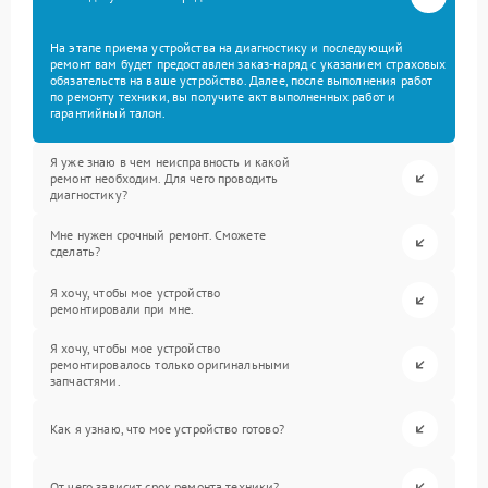
На этапе приема устройства на диагностику и последующий
ремонт вам будет предоставлен заказ-наряд с указанием страховых
обязательств на ваше устройство. Далее, после выполнения работ
по ремонту техники, вы получите акт выполненных работ и
гарантийный талон.
Я уже знаю в чем неисправность и какой
ремонт необходим. Для чего проводить
диагностику?
Мне нужен срочный ремонт. Сможете
сделать?
Я хочу, чтобы мое устройство
ремонтировали при мне.
Я хочу, чтобы мое устройство
ремонтировалось только оригинальными
запчастями.
Как я узнаю, что мое устройство готово?
От чего зависит срок ремонта техники?