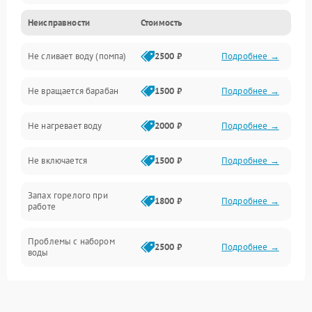
Неисправности
Стоимость
Электропитание
Не сливает воду (помпа)
2500 ₽
Подробнее →
Водоснабжение
Не вращается барабан
1500 ₽
Подробнее →
Слив
Не нагревает воду
2000 ₽
Подробнее →
Программное обеспечение
Не включается
1500 ₽
Подробнее →
Запах горелого при
1800 ₽
Подробнее →
работе
Проблемы с набором
2500 ₽
Подробнее →
воды
Замена ТЭНа
2200 ₽
Подробнее →