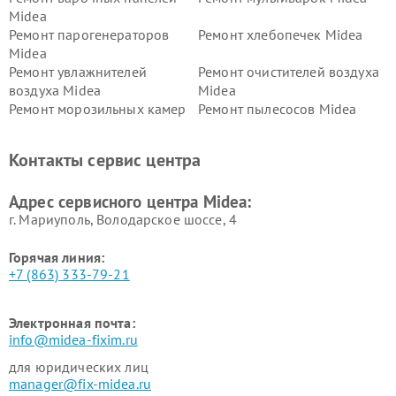
Midea
Ремонт парогенераторов
Ремонт хлебопечек Midea
Midea
Ремонт увлажнителей
Ремонт очистителей воздуха
воздуха Midea
Midea
Ремонт морозильных камер
Ремонт пылесосов Midea
Midea
Ремонт вертикальных
Ремонт обогревателей Midea
Контакты сервис центра
пылесосов Midea
Ремонт вытяжек Midea
Ремонт водонагревателей
Адрес сервисного центра Midea:
Midea
г. Мариуполь, Володарское шоссе, 4
Горячая линия:
+7 (863) 333-79-21
Электронная почта:
info@midea-fixim.ru
для юридических лиц
manager@fix-midea.ru