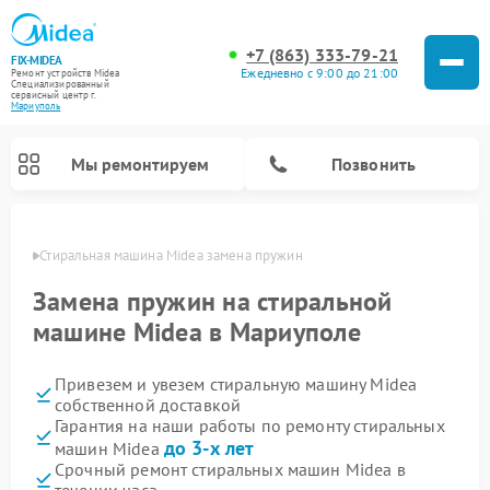
+7 (863) 333-79-21
FIX-MIDEA
Ежедневно с 9:00 до 21:00
Ремонт устройств Midea
Специализированный
cервисный центр г.
Мариуполь
Мы ремонтируем
Позвонить
уполе
Стиральная машина Midea замена пружин
Замена пружин на стиральной
машине Midea в Мариуполе
Привезем и увезем стиральную машину Midea
собственной доставкой
Гарантия на наши работы по ремонту стиральных
до 3-х лет
машин Midea
Ремонт вертикальных пылесосов Midea
Ремонт варочных панелей Midea
Ремонт увлажнителей воздуха Midea
Ремонт морозильных камер Midea
Ремонт микроволновых печей Midea
Ремонт очистителей воздуха Midea
Ремонт водонагревателей Midea
Ремонт роботов-пылесосов Midea
Ремонт посудомоечных машин Midea
Ремонт сушильных машин Midea
Срочный ремонт стиральных машин Midea в