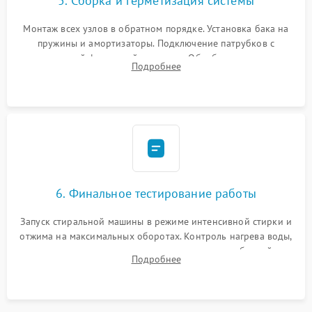
5. Сборка и герметизация системы
Монтаж всех узлов в обратном порядке. Установка бака на
пружины и амортизаторы. Подключение патрубков с
надежной фиксацией хомутами. Обработка стыков
Подробнее
герметиком для предотвращения возможных протечек воды.
6. Финальное тестирование работы
Запуск стиральной машины в режиме интенсивной стирки и
отжима на максимальных оборотах. Контроль нагрева воды,
корректности слива, отсутствия излишних вибраций,
Подробнее
посторонних стуков и протечек под корпусом.