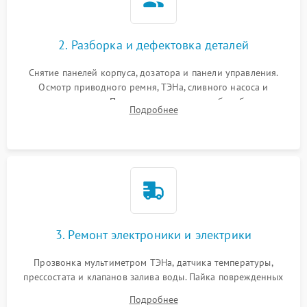
2. Разборка и дефектовка деталей
Снятие панелей корпуса, дозатора и панели управления.
Осмотр приводного ремня, ТЭНа, сливного насоса и
амортизаторов. Проверка подшипников барабана и
Подробнее
крестовины на износ, а манжеты люка на разрывы.
3. Ремонт электроники и электрики
Прозвонка мультиметром ТЭНа, датчика температуры,
прессостата и клапанов залива воды. Пайка поврежденных
дорожек или замена симисторов на плате управления.
Подробнее
Восстановление целостности проводки и контактов.