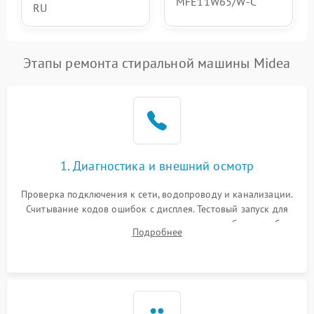
MFE11W65/W-C
RU
Этапы ремонта стиральной машины Midea
1. Диагностика и внешний осмотр
Проверка подключения к сети, водопроводу и канализации.
Считывание кодов ошибок с дисплея. Тестовый запуск для
выявления посторонних шумов, протечек или сбоев в работе
Подробнее
электронного модуля управления.