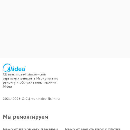
СЦ mar.midea-fixim.ru - сеть
сервисных центров в Мариуполе по
ремонту и обслуживанию техники
Midea
2021-2026 © СЦ mar.midea-fixim.ru
Мы ремонтируем
Ремонт варочных панелей
Ремонт мультиварок Midea