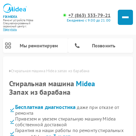
+7 (863) 333-79-21
FIX-MIDEA
Ежедневно с 9:00 до 21:00
Ремонт устройств Midea
Специализированный
cервисный центр г.
Мариуполь
Мы ремонтируем
Позвонить
уполе
Стиральная машина Midea запах из барабана
Стиральная машина
Midea
Запах из барабана
Бесплатная диагностика
даже при отказе от
ремонта
Привезем и увезем стиральную машину Midea
собственной доставкой
Ремонт вертикальных пылесосов Midea
Ремонт варочных панелей Midea
Ремонт увлажнителей воздуха Midea
Ремонт морозильных камер Midea
Ремонт микроволновых печей Midea
Ремонт очистителей воздуха Midea
Ремонт водонагревателей Midea
Ремонт роботов-пылесосов Midea
Ремонт посудомоечных машин Midea
Ремонт сушильных машин Midea
Гарантия на наши работы по ремонту стиральных