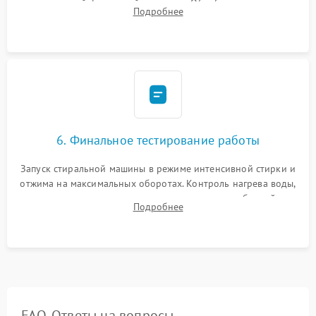
надежной фиксацией хомутами. Обработка стыков
Подробнее
герметиком для предотвращения возможных протечек воды.
6. Финальное тестирование работы
Запуск стиральной машины в режиме интенсивной стирки и
отжима на максимальных оборотах. Контроль нагрева воды,
корректности слива, отсутствия излишних вибраций,
Подробнее
посторонних стуков и протечек под корпусом.
FAQ. Ответы на вопросы