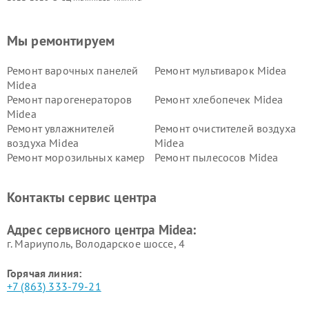
Мы ремонтируем
Ремонт варочных панелей
Ремонт мультиварок Midea
Midea
Ремонт парогенераторов
Ремонт хлебопечек Midea
Midea
Ремонт увлажнителей
Ремонт очистителей воздуха
воздуха Midea
Midea
Ремонт морозильных камер
Ремонт пылесосов Midea
Midea
Ремонт вертикальных
Ремонт обогревателей Midea
Контакты сервис центра
пылесосов Midea
Ремонт вытяжек Midea
Ремонт водонагревателей
Адрес сервисного центра Midea:
Midea
г. Мариуполь, Володарское шоссе, 4
Горячая линия:
+7 (863) 333-79-21