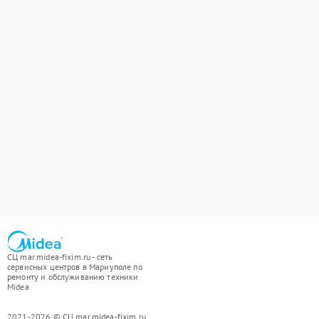
СЦ mar.midea-fixim.ru - сеть
сервисных центров в Мариуполе по
ремонту и обслуживанию техники
Midea
2021-2026 © СЦ mar.midea-fixim.ru