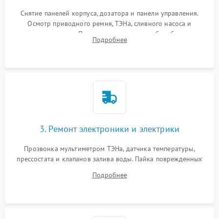
Снятие панелей корпуса, дозатора и панели управления.
Осмотр приводного ремня, ТЭНа, сливного насоса и
амортизаторов. Проверка подшипников барабана и
Подробнее
крестовины на износ, а манжеты люка на разрывы.
3. Ремонт электроники и электрики
Прозвонка мультиметром ТЭНа, датчика температуры,
прессостата и клапанов залива воды. Пайка поврежденных
дорожек или замена симисторов на плате управления.
Подробнее
Восстановление целостности проводки и контактов.