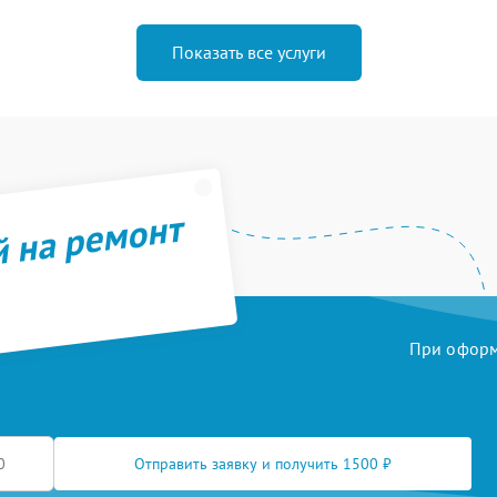
Показать все услуги
й на ремонт
При оформл
Отправить заявку и получить 1500 ₽