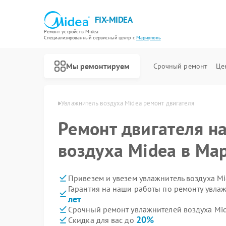
FIX-MIDEA
Ремонт устройств Midea
Специализированный cервисный центр г.
Мариуполь
Мы ремонтируем
Срочный ремонт
Це
 Midea в Мариуполе
Увлажнитель воздуха Midea ремонт двигателя
Ремонт двигателя н
воздуха Midea в Ма
Привезем и увезем увлажнитель воздуха M
Гарантия на наши работы по ремонту увла
лет
Срочный ремонт увлажнителей воздуха Mid
20%
Скидка для вас до
Ремонт варочных панелей Midea
Ремонт парогенераторов Midea
Ремонт очистителей воздуха Midea
Ремонт морозильных камер Midea
Ремонт вертикальных пылесосов Midea
Ремонт водонагревателей Midea
Ремонт роботов-пылесосов Midea
Ремонт стиральных машин Midea
Ремонт посудомоечных машин Midea
Ремонт микроволновых печей Midea
Ремонт кондиционеров Midea
Ремонт духовых шкафов Midea
Ремонт сушильных машин Midea