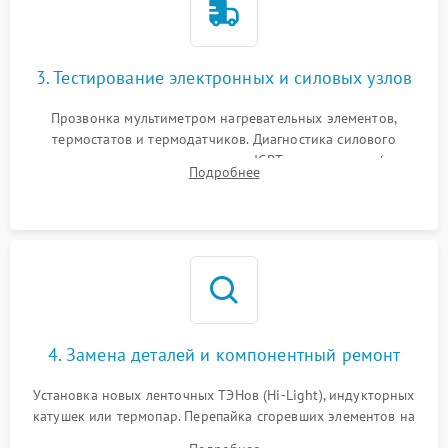
3. Тестирование электронных и силовых узлов
Прозвонка мультиметром нагревательных элементов,
термостатов и термодатчиков. Диагностика силового
модуля, реле, диодных мостов и IGBT-транзисторов (для
Подробнее
индукции). Проверка кранов и газ-контроля (для газовых
панелей).
4. Замена деталей и компонентный ремонт
Установка новых ленточных ТЭНов (Hi-Light), индукторных
катушек или термопар. Перепайка сгоревших элементов на
плате управления, восстановление токопроводящих