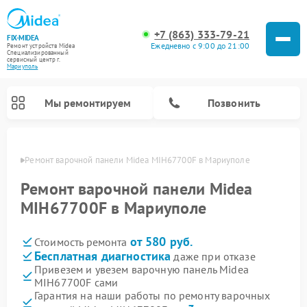
+7 (863) 333-79-21
FIX-MIDEA
Ежедневно с 9:00 до 21:00
Ремонт устройств Midea
Специализированный
cервисный центр г.
Мариуполь
Мы ремонтируем
Позвонить
уполе
Ремонт варочной панели Midea MIH67700F в Мариуполе
Ремонт варочной панели Midea
MIH67700F в Мариуполе
от 580 руб.
Стоимость ремонта
Бесплатная диагностика
даже при отказе
Привезем и увезем варочную панель Midea
MIH67700F сами
Ремонт очистителей воздуха Midea
Ремонт водонагревателей Midea
Ремонт роботов-пылесосов Midea
Ремонт стиральных машин Midea
Ремонт микроволновых печей Midea
Ремонт вертикальных пылесосов Midea
Ремонт увлажнителей воздуха Midea
Ремонт морозильных камер Midea
Ремонт посудомоечных машин Midea
Ремонт сушильных машин Midea
Гарантия на наши работы по ремонту варочных