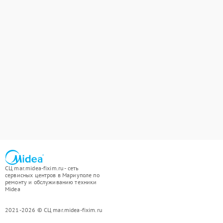
СЦ mar.midea-fixim.ru - сеть
сервисных центров в Мариуполе по
ремонту и обслуживанию техники
Midea
2021-2026 © СЦ mar.midea-fixim.ru