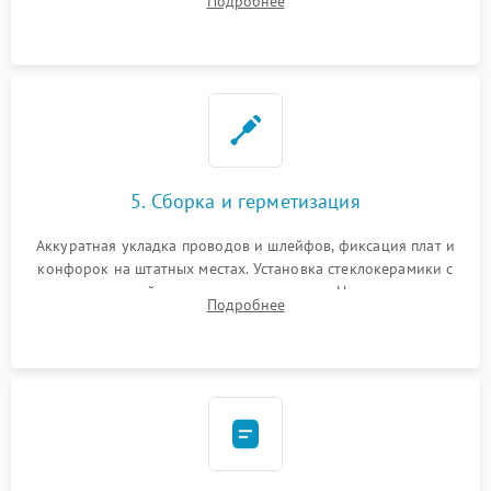
Подробнее
дорожек. Очистка контактов и замена поврежденной
проводки.
5. Сборка и герметизация
Аккуратная укладка проводов и шлейфов, фиксация плат и
конфорок на штатных местах. Установка стеклокерамики с
проверкой равномерности зазоров. Нанесение
Подробнее
термостойкого герметика или укладка уплотнительной
ленты по контуру.