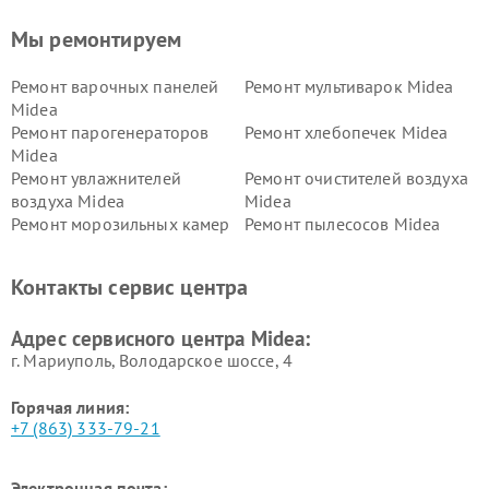
Мы ремонтируем
Ремонт варочных панелей
Ремонт мультиварок Midea
Midea
Ремонт парогенераторов
Ремонт хлебопечек Midea
Midea
Ремонт увлажнителей
Ремонт очистителей воздуха
воздуха Midea
Midea
Ремонт морозильных камер
Ремонт пылесосов Midea
Midea
Ремонт вертикальных
Ремонт обогревателей Midea
Контакты сервис центра
пылесосов Midea
Ремонт вытяжек Midea
Ремонт водонагревателей
Адрес сервисного центра Midea:
Midea
г. Мариуполь, Володарское шоссе, 4
Горячая линия:
+7 (863) 333-79-21
Электронная почта: