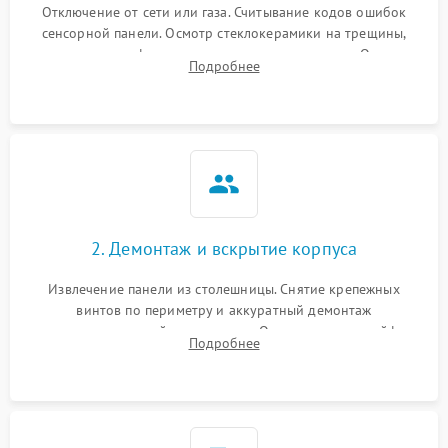
Отключение от сети или газа. Считывание кодов ошибок
сенсорной панели. Осмотр стеклокерамики на трещины,
проверка конфорок на равномерность нагрева. Опрос
Подробнее
клиента о симптомах (не включается, не видит посуду,
щелкает).
2. Демонтаж и вскрытие корпуса
Извлечение панели из столешницы. Снятие крепежных
винтов по периметру и аккуратный демонтаж
стеклокерамической поверхности. Отсоединение шлейфов
Подробнее
сенсорного блока для доступа к силовым платам, катушкам
или ТЭНам.