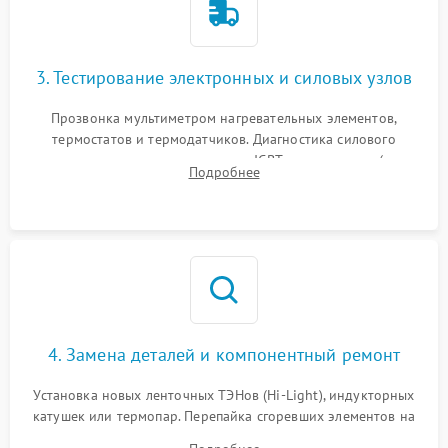
3. Тестирование электронных и силовых узлов
Прозвонка мультиметром нагревательных элементов,
термостатов и термодатчиков. Диагностика силового
модуля, реле, диодных мостов и IGBT-транзисторов (для
Подробнее
индукции). Проверка кранов и газ-контроля (для газовых
панелей).
4. Замена деталей и компонентный ремонт
Установка новых ленточных ТЭНов (Hi-Light), индукторных
катушек или термопар. Перепайка сгоревших элементов на
плате управления, восстановление токопроводящих