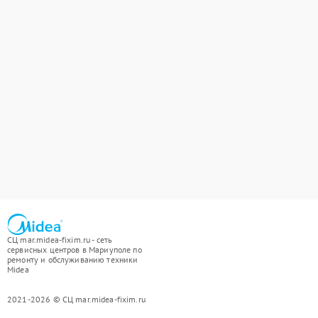
СЦ mar.midea-fixim.ru - сеть
сервисных центров в Мариуполе по
ремонту и обслуживанию техники
Midea
2021-2026 © СЦ mar.midea-fixim.ru