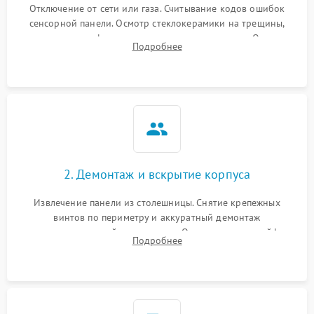
Отключение от сети или газа. Считывание кодов ошибок
сенсорной панели. Осмотр стеклокерамики на трещины,
проверка конфорок на равномерность нагрева. Опрос
Подробнее
клиента о симптомах (не включается, не видит посуду,
щелкает).
2. Демонтаж и вскрытие корпуса
Извлечение панели из столешницы. Снятие крепежных
винтов по периметру и аккуратный демонтаж
стеклокерамической поверхности. Отсоединение шлейфов
Подробнее
сенсорного блока для доступа к силовым платам, катушкам
или ТЭНам.