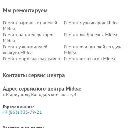
Мы ремонтируем
Ремонт варочных панелей
Ремонт мультиварок Midea
Midea
Ремонт парогенераторов
Ремонт хлебопечек Midea
Midea
Ремонт увлажнителей
Ремонт очистителей воздуха
воздуха Midea
Midea
Ремонт морозильных камер
Ремонт пылесосов Midea
Midea
Ремонт вертикальных
Ремонт обогревателей Midea
Контакты сервис центра
пылесосов Midea
Ремонт вытяжек Midea
Ремонт водонагревателей
Адрес сервисного центра Midea:
Midea
г. Мариуполь, Володарское шоссе, 4
Горячая линия:
+7 (863) 333-79-21
Электронная почта: