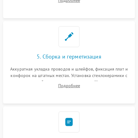
Подробнее
дорожек. Очистка контактов и замена поврежденной
проводки.
5. Сборка и герметизация
Аккуратная укладка проводов и шлейфов, фиксация плат и
конфорок на штатных местах. Установка стеклокерамики с
проверкой равномерности зазоров. Нанесение
Подробнее
термостойкого герметика или укладка уплотнительной
ленты по контуру.