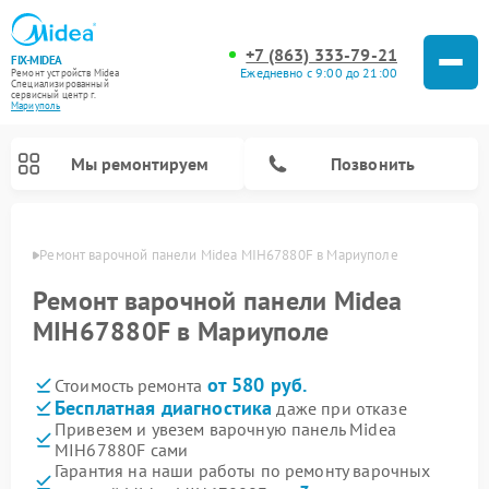
+7 (863) 333-79-21
FIX-MIDEA
Ежедневно с 9:00 до 21:00
Ремонт устройств Midea
Специализированный
cервисный центр г.
Мариуполь
Мы ремонтируем
Позвонить
уполе
Ремонт варочной панели Midea MIH67880F в Мариуполе
Ремонт варочной панели Midea
MIH67880F в Мариуполе
от 580 руб.
Стоимость ремонта
Бесплатная диагностика
даже при отказе
Привезем и увезем варочную панель Midea
MIH67880F сами
Ремонт очистителей воздуха Midea
Ремонт водонагревателей Midea
Ремонт роботов-пылесосов Midea
Ремонт стиральных машин Midea
Ремонт микроволновых печей Midea
Ремонт вертикальных пылесосов Midea
Ремонт увлажнителей воздуха Midea
Ремонт морозильных камер Midea
Ремонт посудомоечных машин Midea
Ремонт сушильных машин Midea
Гарантия на наши работы по ремонту варочных