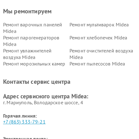
Мы ремонтируем
Ремонт варочных панелей
Ремонт мультиварок Midea
Midea
Ремонт парогенераторов
Ремонт хлебопечек Midea
Midea
Ремонт увлажнителей
Ремонт очистителей воздуха
воздуха Midea
Midea
Ремонт морозильных камер
Ремонт пылесосов Midea
Midea
Ремонт вертикальных
Ремонт обогревателей Midea
Контакты сервис центра
пылесосов Midea
Ремонт вытяжек Midea
Ремонт водонагревателей
Адрес сервисного центра Midea:
Midea
г. Мариуполь, Володарское шоссе, 4
Горячая линия:
+7 (863) 333-79-21
Электронная почта: