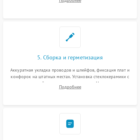
Подробнее
дорожек. Очистка контактов и замена поврежденной
проводки.
5. Сборка и герметизация
Аккуратная укладка проводов и шлейфов, фиксация плат и
конфорок на штатных местах. Установка стеклокерамики с
проверкой равномерности зазоров. Нанесение
Подробнее
термостойкого герметика или укладка уплотнительной
ленты по контуру.