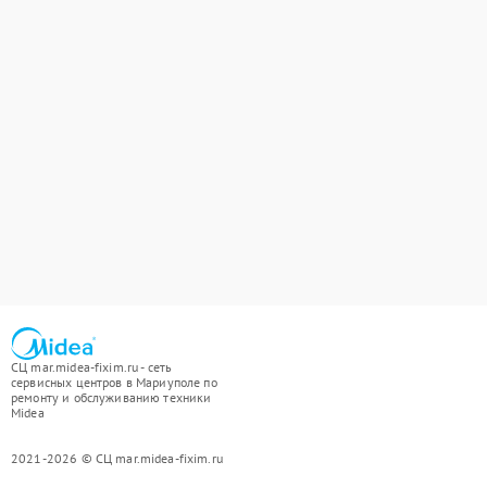
СЦ mar.midea-fixim.ru - сеть
сервисных центров в Мариуполе по
ремонту и обслуживанию техники
Midea
2021-2026 © СЦ mar.midea-fixim.ru