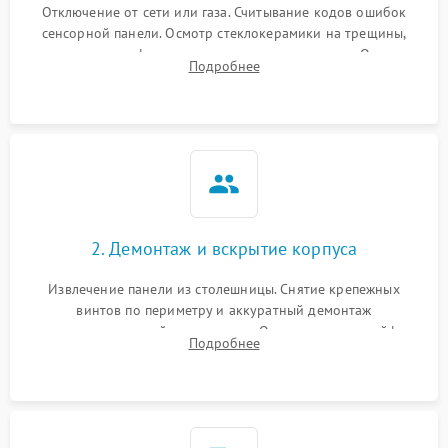
Отключение от сети или газа. Считывание кодов ошибок
сенсорной панели. Осмотр стеклокерамики на трещины,
проверка конфорок на равномерность нагрева. Опрос
Подробнее
клиента о симптомах (не включается, не видит посуду,
щелкает).
2. Демонтаж и вскрытие корпуса
Извлечение панели из столешницы. Снятие крепежных
винтов по периметру и аккуратный демонтаж
стеклокерамической поверхности. Отсоединение шлейфов
Подробнее
сенсорного блока для доступа к силовым платам, катушкам
или ТЭНам.