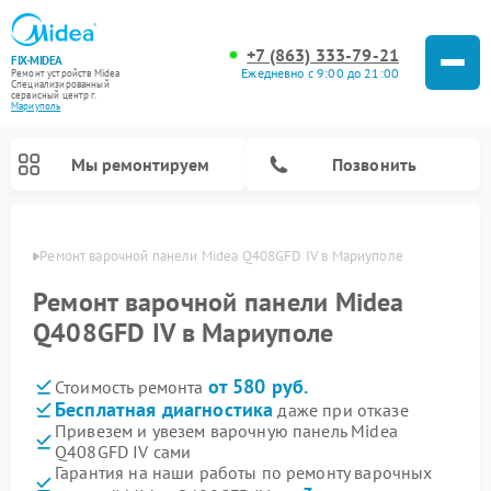
+7 (863) 333-79-21
FIX-MIDEA
Ежедневно с 9:00 до 21:00
Ремонт устройств Midea
Специализированный
cервисный центр г.
Мариуполь
Мы ремонтируем
Позвонить
уполе
Ремонт варочной панели Midea Q408GFD IV в Мариуполе
Ремонт варочной панели Midea
Q408GFD IV в Мариуполе
от 580 руб.
Стоимость ремонта
Бесплатная диагностика
даже при отказе
Привезем и увезем варочную панель Midea
Q408GFD IV сами
Ремонт очистителей воздуха Midea
Ремонт водонагревателей Midea
Ремонт роботов-пылесосов Midea
Ремонт стиральных машин Midea
Ремонт микроволновых печей Midea
Ремонт вертикальных пылесосов Midea
Ремонт увлажнителей воздуха Midea
Ремонт морозильных камер Midea
Ремонт посудомоечных машин Midea
Ремонт сушильных машин Midea
Гарантия на наши работы по ремонту варочных