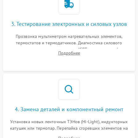
3. Тестирование электронных и силовых узлов
Прозвонка мультиметром нагревательных элементов,
термостатов и термодатчиков. Диагностика силового
модуля, реле, диодных мостов и IGBT-транзисторов (для
Подробнее
индукции). Проверка кранов и газ-контроля (для газовых
панелей).
4. Замена деталей и компонентный ремонт
Установка новых ленточных ТЭНов (Hi-Light), индукторных
катушек или термопар. Перепайка сгоревших элементов на
плате управления, восстановление токопроводящих