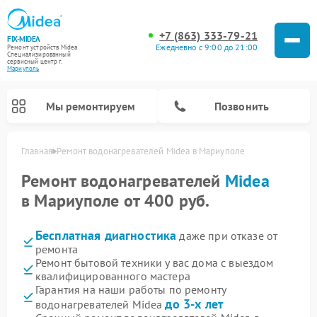
+7 (863) 333-79-21
FIX-MIDEA
Ежедневно с 9:00 до 21:00
Ремонт устройств Midea
Специализированный
cервисный центр г.
Мариуполь
Мы ремонтируем
Позвонить
Главная
Ремонт водонагревателей Midea в Мариуполе
Ремонт водонагревателей
Midea
в Мариуполе от 400 руб.
Бесплатная диагностика
даже при отказе от
ремонта
Ремонт бытовой техники у вас дома с выездом
квалифицированного мастера
Гарантия на наши работы по ремонту
Ремонт вертикальных пылесосов Midea
Ремонт варочных панелей Midea
Ремонт увлажнителей воздуха Midea
Ремонт морозильных камер Midea
Ремонт роботов-пылесосов Midea
Ремонт стиральных машин Midea
Ремонт микроволновых печей Midea
Ремонт очистителей воздуха Midea
Ремонт посудомоечных машин Midea
Ремонт сушильных машин Midea
до 3-х лет
водонагревателей Midea