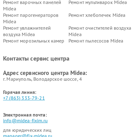
Ремонт варочных панелей
Ремонт мультиварок Midea
Midea
Ремонт парогенераторов
Ремонт хлебопечек Midea
Midea
Ремонт увлажнителей
Ремонт очистителей воздуха
воздуха Midea
Midea
Ремонт морозильных камер
Ремонт пылесосов Midea
Midea
Ремонт вертикальных
Ремонт обогревателей Midea
Контакты сервис центра
пылесосов Midea
Ремонт вытяжек Midea
Ремонт водонагревателей
Адрес сервисного центра Midea:
Midea
г. Мариуполь, Володарское шоссе, 4
Горячая линия:
+7 (863) 333-79-21
Электронная почта:
info@midea-fixim.ru
для юридических лиц
manager@fix-midea.ru