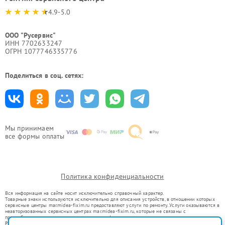
4.9-5.0
ООО "Русервис"
ИНН 7702633247
ОГРН 1077746335776
Поделиться в соц. сетях:
Мы принимаем
все формы оплаты
Политика конфиденциальности
Вся информация на сайте носит исключительно справочный характер.
Товарные знаки используются исключительно для описания устройств, в отношении которых
сервисные центры mar.midea-fixim.ru предоставляют услуги по ремонту. Услуги оказываются в
неавторизованных сервисных центрах mar.midea-fixim.ru, которые не связаны с
правообладателями товарных знаков или их официальными представителями.
Ремонт осуществляется для устройств, уже введенных в гражданский оборот в соответствии