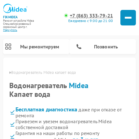
+7 (863) 333-79-21
FIX-MIDEA
Ежедневно с 9:00 до 21:00
Ремонт устройств Midea
Специализированный
cервисный центр г.
Мариуполь
Мы ремонтируем
Позвонить
уполе
Водонагреватель Midea капает вода
Водонагреватель
Midea
Капает вода
Бесплатная диагностика
даже при отказе от
ремонта
Привезем и увезем водонагреватель Midea
собственной доставкой
Ремонт вертикальных пылесосов Midea
Ремонт варочных панелей Midea
Ремонт увлажнителей воздуха Midea
Ремонт морозильных камер Midea
Ремонт роботов-пылесосов Midea
Ремонт стиральных машин Midea
Ремонт микроволновых печей Midea
Ремонт очистителей воздуха Midea
Ремонт посудомоечных машин Midea
Ремонт сушильных машин Midea
Гарантия на наши работы по ремонту