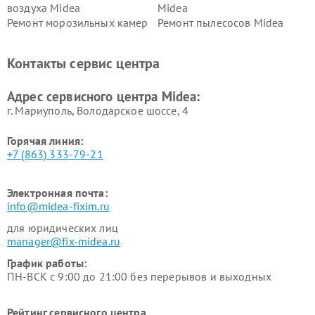
воздуха Midea
Midea
Ремонт морозильных камер
Ремонт пылесосов Midea
Midea
Ремонт вертикальных
Ремонт обогревателей Midea
Контакты сервис центра
пылесосов Midea
Ремонт вытяжек Midea
Ремонт водонагревателей
Адрес сервисного центра Midea:
Midea
г. Мариуполь, Володарское шоссе, 4
Горячая линия:
+7 (863) 333-79-21
Электронная почта:
info@midea-fixim.ru
для юридических лиц
manager@fix-midea.ru
График работы:
ПН-ВСК с 9:00 до 21:00 без перерывов и выходных
Рейтинг сервисного центра