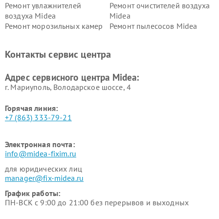
Ремонт увлажнителей
Ремонт очистителей воздуха
воздуха Midea
Midea
Ремонт морозильных камер
Ремонт пылесосов Midea
Midea
Ремонт вертикальных
Ремонт обогревателей Midea
Контакты сервис центра
пылесосов Midea
Ремонт вытяжек Midea
Ремонт водонагревателей
Адрес сервисного центра Midea:
Midea
г. Мариуполь, Володарское шоссе, 4
Горячая линия:
+7 (863) 333-79-21
Электронная почта:
info@midea-fixim.ru
для юридических лиц
manager@fix-midea.ru
График работы:
ПН-ВСК с 9:00 до 21:00 без перерывов и выходных