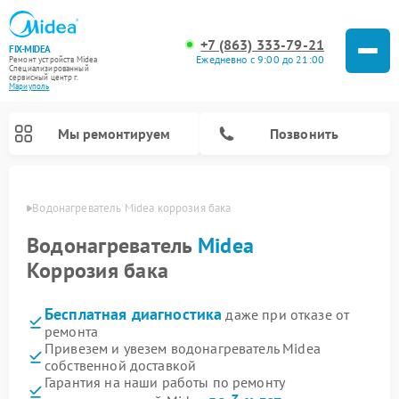
+7 (863) 333-79-21
FIX-MIDEA
Ежедневно с 9:00 до 21:00
Ремонт устройств Midea
Специализированный
cервисный центр г.
Мариуполь
Мы ремонтируем
Позвонить
уполе
Водонагреватель Midea коррозия бака
Водонагреватель
Midea
Коррозия бака
Бесплатная диагностика
даже при отказе от
ремонта
Привезем и увезем водонагреватель Midea
собственной доставкой
Ремонт вертикальных пылесосов Midea
Ремонт варочных панелей Midea
Ремонт увлажнителей воздуха Midea
Ремонт морозильных камер Midea
Ремонт роботов-пылесосов Midea
Ремонт стиральных машин Midea
Ремонт микроволновых печей Midea
Ремонт очистителей воздуха Midea
Ремонт посудомоечных машин Midea
Ремонт сушильных машин Midea
Гарантия на наши работы по ремонту