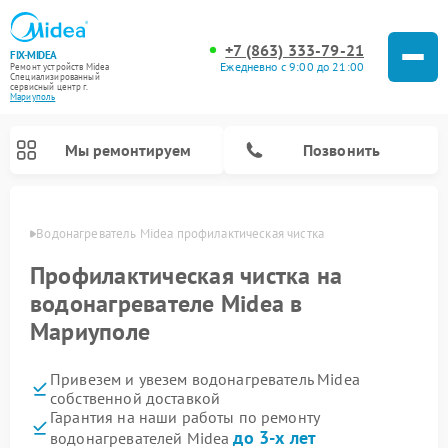
+7 (863) 333-79-21
FIX-MIDEA
Ежедневно с 9:00 до 21:00
Ремонт устройств Midea
Специализированный
cервисный центр г.
Мариуполь
Мы ремонтируем
Позвонить
уполе
Водонагреватель Midea профилактическая чистка
Профилактическая чистка на
водонагревателе Midea в
Мариуполе
Привезем и увезем водонагреватель Midea
собственной доставкой
Гарантия на наши работы по ремонту
Ремонт вертикальных пылесосов Midea
Ремонт варочных панелей Midea
Ремонт увлажнителей воздуха Midea
Ремонт морозильных камер Midea
Ремонт роботов-пылесосов Midea
Ремонт стиральных машин Midea
Ремонт микроволновых печей Midea
Ремонт очистителей воздуха Midea
Ремонт посудомоечных машин Midea
Ремонт сушильных машин Midea
до 3-х лет
водонагревателей Midea