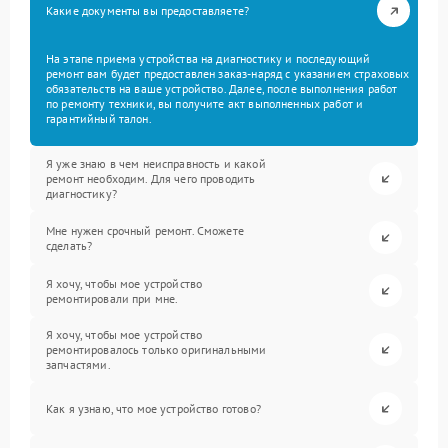
Какие документы вы предоставляете?
На этапе приема устройства на диагностику и последующий
ремонт вам будет предоставлен заказ-наряд с указанием страховых
обязательств на ваше устройство. Далее, после выполнения работ
по ремонту техники, вы получите акт выполненных работ и
гарантийный талон.
Я уже знаю в чем неисправность и какой
ремонт необходим. Для чего проводить
диагностику?
Мне нужен срочный ремонт. Сможете
сделать?
Я хочу, чтобы мое устройство
ремонтировали при мне.
Я хочу, чтобы мое устройство
ремонтировалось только оригинальными
запчастями.
Как я узнаю, что мое устройство готово?