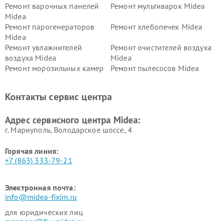
Ремонт варочных панелей
Ремонт мультиварок Midea
Midea
Ремонт парогенераторов
Ремонт хлебопечек Midea
Midea
Ремонт увлажнителей
Ремонт очистителей воздуха
воздуха Midea
Midea
Ремонт морозильных камер
Ремонт пылесосов Midea
Midea
Ремонт вертикальных
Ремонт обогревателей Midea
Контакты сервис центра
пылесосов Midea
Ремонт вытяжек Midea
Ремонт водонагревателей
Адрес сервисного центра Midea:
Midea
г. Мариуполь, Володарское шоссе, 4
Горячая линия:
+7 (863) 333-79-21
Электронная почта:
info@midea-fixim.ru
для юридических лиц