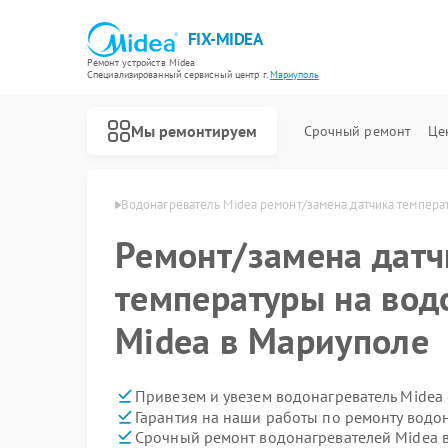
FIX-MIDEA
Ремонт устройств Midea
Специализированный cервисный центр г.
Мариуполь
Мы ремонтируем
Срочный ремонт
Це
 Midea в Мариуполе
Водонагреватель Midea ремонт/замена датчика темпера
Ремонт/замена датч
температуры на вод
Midea в Мариуполе
Привезем и увезем водонагреватель Midea
Гарантия на наши работы по ремонту водо
Срочный ремонт водонагревателей Midea в
Ремонт варочных панелей Midea
Ремонт парогенераторов Midea
Ремонт увлажнителей воздуха Midea
Ремонт очистителей воздуха Midea
Ремонт морозильных камер Midea
Ремонт вертикальных пылесосов Midea
Ремонт роботов-пылесосов Midea
Ремонт стиральных машин Midea
Ремонт посудомоечных машин Midea
Ремонт микроволновых печей Midea
Ремонт кондиционеров Midea
Ремонт духовых шкафов Midea
Ремонт сушильных машин Midea