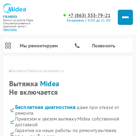
+7 (863) 333-79-21
FIX-MIDEA
Ежедневно с 9:00 до 21:00
Ремонт устройств Midea
Специализированный
cервисный центр г.
Мариуполь
Мы ремонтируем
Позвонить
уполе
Вытяжка Midea не включается
Вытяжка
Midea
Не включается
Бесплатная диагностика
даже при отказе от
ремонта
Привезем и увезем вытяжку Midea собственной
доставкой
Ремонт вертикальных пылесосов Midea
Ремонт варочных панелей Midea
Ремонт увлажнителей воздуха Midea
Ремонт морозильных камер Midea
Ремонт водонагревателей Midea
Ремонт роботов-пылесосов Midea
Ремонт стиральных машин Midea
Ремонт микроволновых печей Midea
Ремонт очистителей воздуха Midea
Ремонт посудомоечных машин Midea
Ремонт сушильных машин Midea
Гарантия на наши работы по ремонту вытяжек