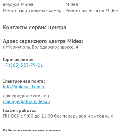
воздуха Midea
Midea
Ремонт морозильных камер
Ремонт пылесосов Midea
Midea
Ремонт вертикальных
Ремонт обогревателей Midea
Контакты сервис центра
пылесосов Midea
Ремонт вытяжек Midea
Ремонт водонагревателей
Адрес сервисного центра Midea:
Midea
г. Мариуполь, Володарское шоссе, 4
Горячая линия:
+7 (863) 333-79-21
Электронная почта:
info@midea-fixim.ru
для юридических лиц
manager@fix-midea.ru
График работы:
ПН-ВСК с 9:00 до 21:00 без перерывов и выходных
Рейтинг сервисного центра