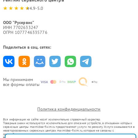
4.9-5.0
ООО "Русервис"
ИНН 7702633247
ОГРН 1077746335776
Поделиться в соц. сетях:
Мы принимаем
все формы оплаты
Политика конфиденциальности
Вся информация на сайте носит исключительно справочный характер.
Товарные знаки используются исключительно для описания устройств, в отношении которых
сервисные центры mar.midea-fixim.ru предоставляют услуги по ремонту. Услуги оказываются в
неавторизованных сервисных центрах mar.midea-fixim.ru, которые не связаны с
правообладателями товарных знаков или их официальными представителями.
Ремонт осуществляется для устройств, уже введенных в гражданский оборот в соответствии