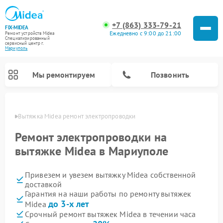
+7 (863) 333-79-21
FIX-MIDEA
Ежедневно с 9:00 до 21:00
Ремонт устройств Midea
Специализированный
cервисный центр г.
Мариуполь
Мы ремонтируем
Позвонить
уполе
Вытяжка Midea ремонт электропроводки
Ремонт электропроводки на
вытяжке Midea в Мариуполе
Привезем и увезем вытяжку Midea собственной
доставкой
Гарантия на наши работы по ремонту вытяжек
до 3-х лет
Midea
Ремонт вертикальных пылесосов Midea
Ремонт варочных панелей Midea
Ремонт увлажнителей воздуха Midea
Ремонт морозильных камер Midea
Ремонт водонагревателей Midea
Ремонт роботов-пылесосов Midea
Ремонт стиральных машин Midea
Ремонт микроволновых печей Midea
Ремонт очистителей воздуха Midea
Ремонт посудомоечных машин Midea
Ремонт сушильных машин Midea
Срочный ремонт вытяжек Midea в течении часа