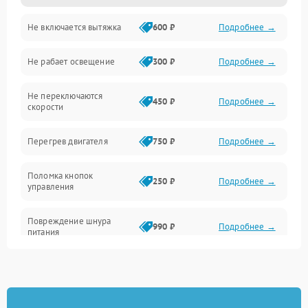
Не включается вытяжка
600 ₽
Подробнее →
Освещение
Не рабает освещение
300 ₽
Подробнее →
Механические повреждения
Не переключаются
Электроника
450 ₽
Подробнее →
скорости
Электрика/Механические
Перегрев двигателя
750 ₽
Подробнее →
Поломка кнопок
250 ₽
Подробнее →
управления
Повреждение шнура
990 ₽
Подробнее →
питания
Выбивает автомат при
550 ₽
Подробнее →
включении