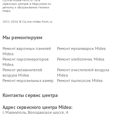
СЦ mar.midea-fixim.ru - сеть
сервисных центров в Мариуполе по
ремонту и обслуживанию техники
Midea
2021-2026 © СЦ mar.midea-fixim.ru
Мы ремонтируем
Ремонт варочных панелей
Ремонт мультиварок Midea
Midea
Ремонт парогенераторов
Ремонт хлебопечек Midea
Midea
Ремонт увлажнителей
Ремонт очистителей воздуха
воздуха Midea
Midea
Ремонт морозильных камер
Ремонт пылесосов Midea
Midea
Ремонт вертикальных
Ремонт обогревателей Midea
Контакты сервис центра
пылесосов Midea
Ремонт вытяжек Midea
Ремонт водонагревателей
Адрес сервисного центра Midea:
Midea
г. Мариуполь, Володарское шоссе, 4