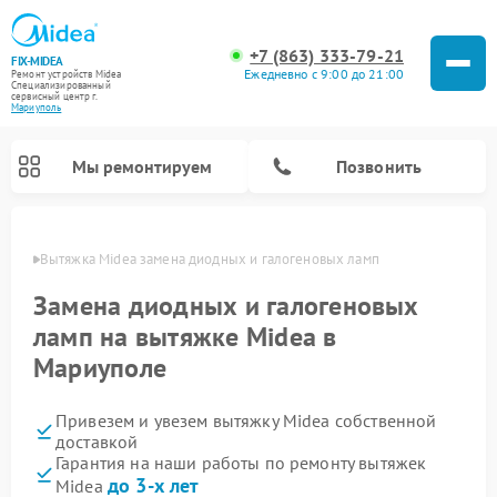
+7 (863) 333-79-21
FIX-MIDEA
Ежедневно с 9:00 до 21:00
Ремонт устройств Midea
Специализированный
cервисный центр г.
Мариуполь
Мы ремонтируем
Позвонить
уполе
Вытяжка Midea замена диодных и галогеновых ламп
Замена диодных и галогеновых
ламп на вытяжке Midea в
Мариуполе
Привезем и увезем вытяжку Midea собственной
доставкой
Гарантия на наши работы по ремонту вытяжек
Ремонт вертикальных пылесосов Midea
Ремонт варочных панелей Midea
Ремонт увлажнителей воздуха Midea
Ремонт морозильных камер Midea
Ремонт водонагревателей Midea
Ремонт роботов-пылесосов Midea
Ремонт стиральных машин Midea
Ремонт микроволновых печей Midea
Ремонт очистителей воздуха Midea
Ремонт посудомоечных машин Midea
Ремонт сушильных машин Midea
до 3-х лет
Midea