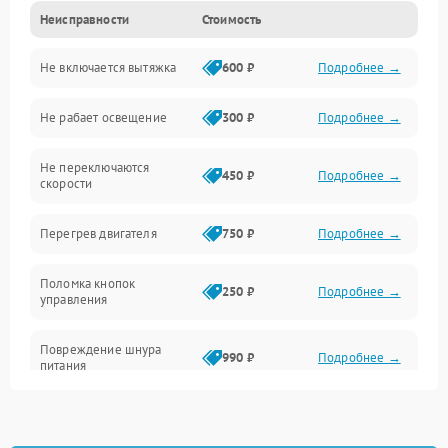
Неисправности
Стоимость
Вентиляция
Не включается вытяжка
600 ₽
Подробнее →
Освещение
Не рабает освещение
300 ₽
Подробнее →
Механические повреждения
Не переключаются
Электроника
450 ₽
Подробнее →
скорости
Электрика/Механические
Перегрев двигателя
750 ₽
Подробнее →
Поломка кнопок
250 ₽
Подробнее →
управления
Повреждение шнура
990 ₽
Подробнее →
питания
Выбивает автомат при
550 ₽
Подробнее →
включении