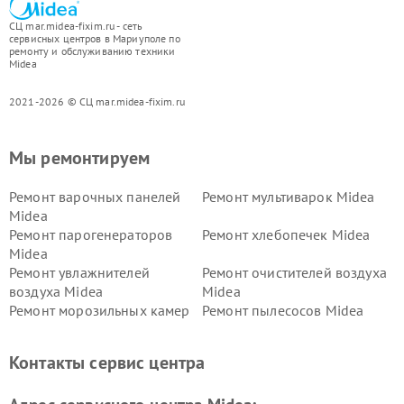
СЦ mar.midea-fixim.ru - сеть
сервисных центров в Мариуполе по
ремонту и обслуживанию техники
Midea
2021-2026 © СЦ mar.midea-fixim.ru
Мы ремонтируем
Ремонт варочных панелей
Ремонт мультиварок Midea
Midea
Ремонт парогенераторов
Ремонт хлебопечек Midea
Midea
Ремонт увлажнителей
Ремонт очистителей воздуха
воздуха Midea
Midea
Ремонт морозильных камер
Ремонт пылесосов Midea
Midea
Ремонт вертикальных
Ремонт обогревателей Midea
Контакты сервис центра
пылесосов Midea
Ремонт вытяжек Midea
Ремонт водонагревателей